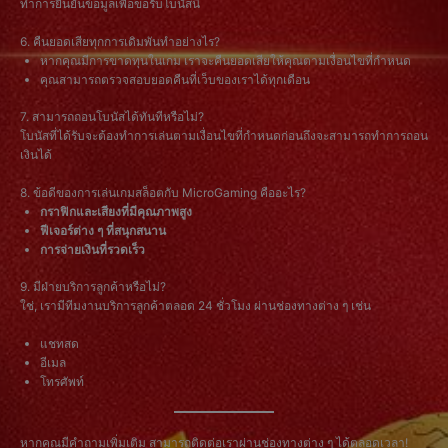
ทำการยืนยันข้อมูลเพื่อขอรับโบนัสนี้
6. คืนยอดเสียทุกการเดิมพันทำอย่างไร?
หากคุณมีการขาดทุนในเกม เราจะคืนยอดเสียให้คุณตามเงื่อนไขที่กำหนด
คุณสามารถตรวจสอบยอดคืนที่เว็บของเราได้ทุกเดือน
7. สามารถถอนโบนัสได้ทันทีหรือไม่?
โบนัสที่ได้รับจะต้องทำการเล่นตามเงื่อนไขที่กำหนดก่อนถึงจะสามารถทำการถอน
เงินได้
8. ข้อดีของการเล่นเกมสล็อตกับ MicroGaming คืออะไร?
กราฟิกและเสียงที่มีคุณภาพสูง
ฟีเจอร์ต่าง ๆ ที่สนุกสนาน
การจ่ายเงินที่รวดเร็ว
9. มีฝ่ายบริการลูกค้าหรือไม่?
ใช่, เรามีทีมงานบริการลูกค้าตลอด 24 ชั่วโมง ผ่านช่องทางต่าง ๆ เช่น
แชทสด
อีเมล
โทรศัพท์
หากคุณมีคำถามเพิ่มเติม สามารถติดต่อเราผ่านช่องทางต่าง ๆ ได้ตลอดเวลา!