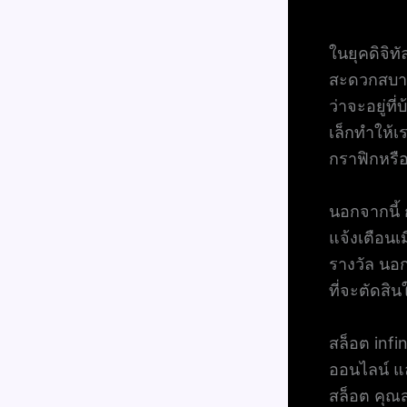
ในยุคดิจิทั
สะดวกสบายส
ว่าจะอยู่
เล็กทำให้เ
กราฟิกหรือ
นอกจากนี้ 
แจ้งเตือนเ
รางวัล นอก
ที่จะตัดสิน
สล็อต infi
ออนไลน์ แล
สล็อต คุณส