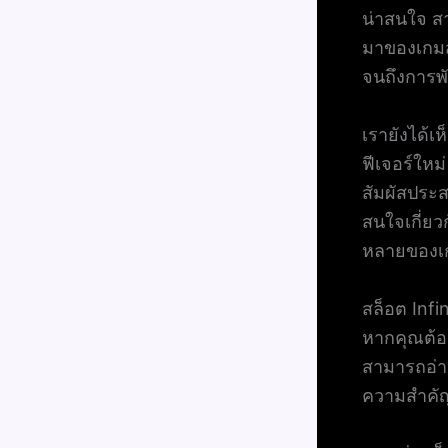
น่าสนใจ สาร
มาของเกมสล็
จนถึงการพั
เรายังได้เ
ฟีเจอร์ใหม่
สัมผัสประส
สนใจเกี่ยว
หลายของเกม
สล็อต Infi
หากคุณต้อง
สามารถอ่านบ
ความสำคัญแ