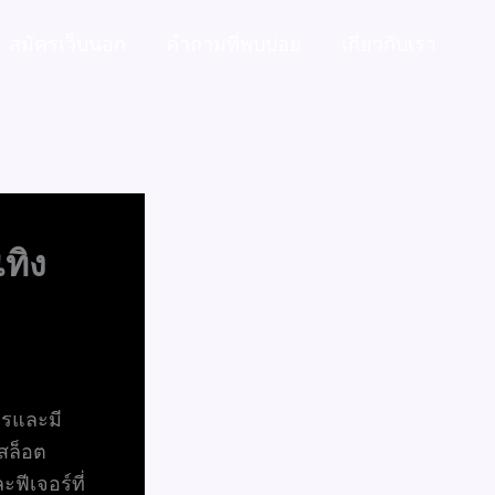
สมัครเว็บนอก
คำถามที่พบบ่อย
เกี่ยวกับเรา
ทิง
ไรและมี
สล็อต
ฟีเจอร์ที่