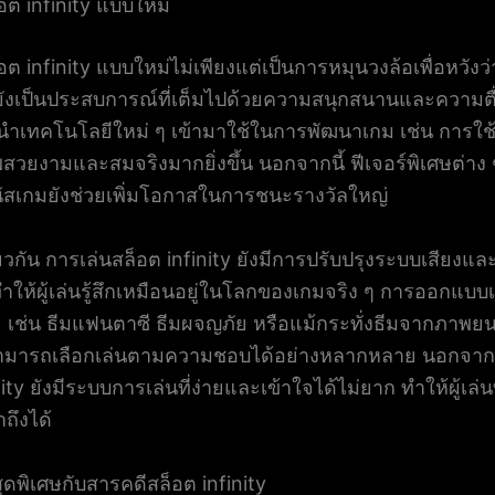
อต infinity แบบใหม่
อต infinity แบบใหม่ไม่เพียงแต่เป็นการหมุนวงล้อเพื่อหวังว่
ยังเป็นประสบการณ์ที่เต็มไปด้วยความสนุกสนานและความตื่
รนำเทคโนโลยีใหม่ ๆ เข้ามาใช้ในการพัฒนาเกม เช่น การใช
พสวยงามและสมจริงมากยิ่งขึ้น นอกจากนี้ ฟีเจอร์พิเศษต่าง 
ัสเกมยังช่วยเพิ่มโอกาสในการชนะรางวัลใหญ่
กัน การเล่นสล็อต infinity ยังมีการปรับปรุงระบบเสียงแล
ำให้ผู้เล่นรู้สึกเหมือนอยู่ในโลกของเกมจริง ๆ การออกแบบเก
ช่น ธีมแฟนตาซี ธีมผจญภัย หรือแม้กระทั่งธีมจากภาพยนตร
ามารถเลือกเล่นตามความชอบได้อย่างหลากหลาย นอกจากนี
nity ยังมีระบบการเล่นที่ง่ายและเข้าใจได้ไม่ยาก ทำให้ผู้เล่
ถึงได้
ดพิเศษกับสารคดีสล็อต infinity