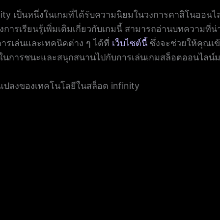
nity เป็นหนึ่งในเกมที่ได้รับความนิยมในวงการคาสิโนออนไ
การเรียนรู้เพิ่มเติมเกี่ยวกับเกมนี้ สามารถอ่านบทความที่น่
การเล่นและเทคนิคต่าง ๆ ได้ที่
เว็บไซต์นี้
ซึ่งจะช่วยให้คุณเข
สในการชนะและสนุกสนานไปกับการเล่นเกมสล็อตออนไลน์มาก
นแปลงของเทคโนโลยีในสล็อต infinity