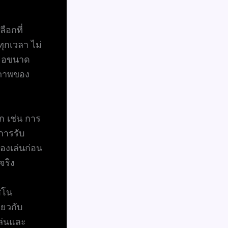
ือกที่
ุกเวลา ไม่
าจอขนาด
ณภาพของ
ุก เช่น การ
การรับ
องเล่นก่อน
จริง
ิโน
่ยวกับ
เล่นและ