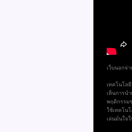
เว็บนอกจ่าย
เทคโนโลยีม
เห็นการนำเ
พฤติกรรมขอ
ใช้เทคโนโล
เล่นมั่นใ