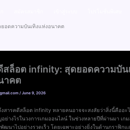
รก
สมัครสมาชิก
เข้าสู่ระบบ
โปรโมชั่นพิเศษ
สุดยอดความบันเทิงแห่งอนาคต
ีสล็อต infinity: สุดยอดความบันเ
อนาคต
gmail.com
/
June 9, 2026
ดถึงสารคดีสล็อต infinity หลายคนอาจจะสงสัยว่าสิ่งนี้คืออะ
อย่างไรในวงการเกมออนไลน์ ในช่วงหลายปีที่ผ่านมา เกม
พัฒนาไปอย่างรวดเร็ว โดยเฉพาะอย่างยิ่งในด้านกราฟิกและ