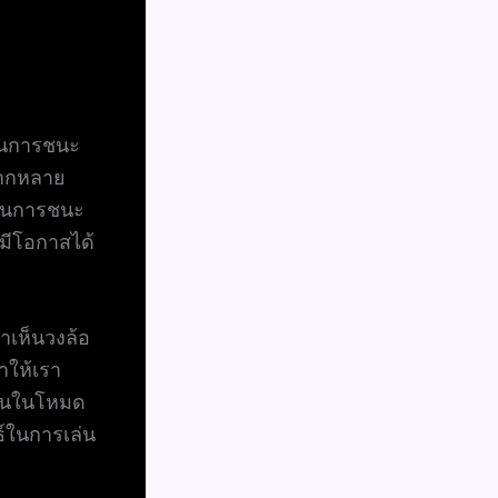
สในการชนะ
ลากหลาย
าสในการชนะ
มีโอกาสได้
เราเห็นวงล้อ
ำให้เรา
เล่นในโหมด
ธ์ในการเล่น